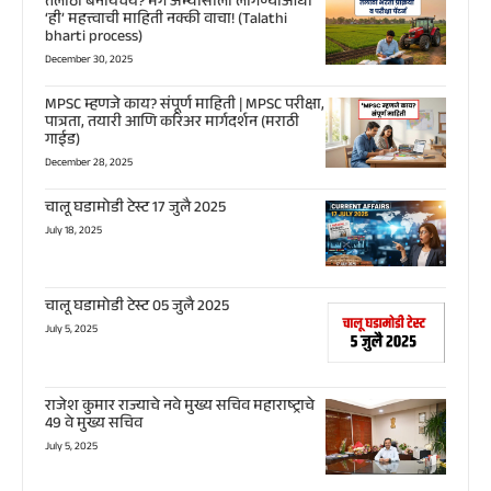
तलाठी बनायचंय? मग अभ्यासाला लागण्याआधी
‘ही’ महत्त्वाची माहिती नक्की वाचा! (Talathi
bharti process)
December 30, 2025
MPSC म्हणजे काय? संपूर्ण माहिती | MPSC परीक्षा,
पात्रता, तयारी आणि करिअर मार्गदर्शन (मराठी
गाईड)
December 28, 2025
चालू घडामोडी टेस्ट 17 जुलै 2025
July 18, 2025
चालू घडामोडी टेस्ट 05 जुलै 2025
July 5, 2025
राजेश कुमार राज्याचे नवे मुख्य सचिव महाराष्ट्राचे
49 वे मुख्य सचिव
July 5, 2025