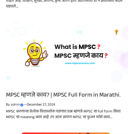
वाढत आहे. शिक्षण, सुरक्षा, आरोग्य, कृषी आणि इतर उद्योगांमध्ये AI ने क्रांतिकारी बदल
घडवले....
MPSC म्हणजे काय? | MPSC Full Form in Marathi.
By
admin
—
December 27, 2024
MPSC करणाऱ्या प्रेत्येक विधार्थ्याना पडणारा प्रश्न म्हणजे MPSC चा full form किंवा
MPSC चा meaning काय आहे .तर आज आपण MPSC चा फुल्ल फॉर्म काय....