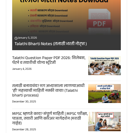
January 5, 2026
Talathi Bharti Notes (तलाठी भरती नोट्स )
Talathi Question Paper PDF 2026: सिलेबस,
पॅटर्न व तयारीची योग्य स्ट्रॅटेजी
January 4, 2026
तलाठी बनायचंय? मग अभ्यासाला लागण्याआधी
‘ही’ महत्त्वाची माहिती नक्की वाचा! (Talathi
bharti process)
December 30, 2025
MPSC म्हणजे काय? संपूर्ण माहिती | MPSC परीक्षा,
पात्रता, तयारी आणि करिअर मार्गदर्शन (मराठी
गाईड)
December 28, 2025