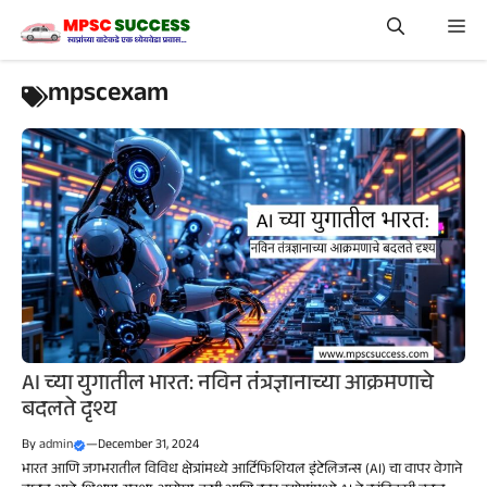
Skip
Me
to
content
mpscexam
AI च्या युगातील भारत: नविन तंत्रज्ञानाच्या आक्रमणाचे
बदलते दृश्य
By
admin
—
December 31, 2024
भारत आणि जगभरातील विविध क्षेत्रांमध्ये आर्टिफिशियल इंटेलिजन्स (AI) चा वापर वेगाने