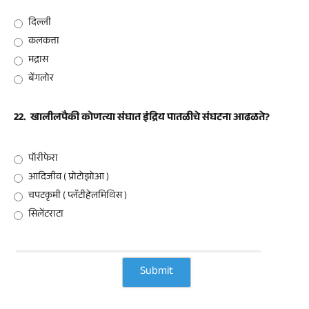
दिल्ली
कलकत्ता
मद्रास
बेंगलोर
22.
खालीलपैकी कोणत्या संघात इंद्रिय पातळीचे संघटना आढळते?
पॉरीफेरा
आदिजीव ( प्रोटोझोआ )
चपटकृमी ( प्लॅटीहेलमिथिस )
सिलेंटराटा