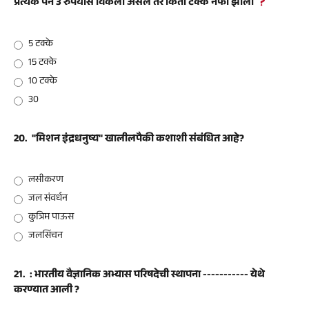
प्रत्येक पेन 3 रुपयांस विकला असेल तर किती टक्के नफा झाला
5 टक्के
15 टक्के
10 टक्के
30
20.
"मिशन इंद्रधनुष्य" खालीलपैकी कशाशी संबंधित आहे?
लसीकरण
जल संवर्धन
कुत्रिम पाऊस
जलसिंचन
21.
: भारतीय वैज्ञानिक अभ्यास परिषदेची स्थापना ----------- येथे
करण्यात आली ?