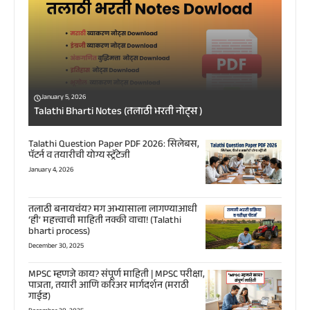
January 5, 2026
Talathi Bharti Notes (तलाठी भरती नोट्स )
Talathi Question Paper PDF 2026: सिलेबस,
पॅटर्न व तयारीची योग्य स्ट्रॅटेजी
January 4, 2026
तलाठी बनायचंय? मग अभ्यासाला लागण्याआधी
‘ही’ महत्त्वाची माहिती नक्की वाचा! (Talathi
bharti process)
December 30, 2025
MPSC म्हणजे काय? संपूर्ण माहिती | MPSC परीक्षा,
पात्रता, तयारी आणि करिअर मार्गदर्शन (मराठी
गाईड)