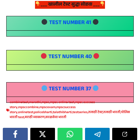
___ खालील टेस्ट सुद्धा सोडवा ___
TEST NUMBER 41
TEST
NUMBER
40
TEST NUMBER 37
combinetest
,
marathi
,
mpsc
,
mpsc online test
,
mpsc success
story
,
mpsccombine
,
mpscexam
,
mpscsuccess
story
,
onlinetest
,
policebharti
,
talathibharti
,
testseries
,
तलाठी टेस्ट
,
तलाठी भारती
,
पोलिस
भारती test
,
मराठी व्याकरण
,
सरळसेवा भारती