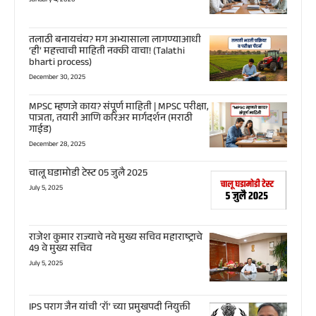
January 4, 2026
तलाठी बनायचंय? मग अभ्यासाला लागण्याआधी
‘ही’ महत्त्वाची माहिती नक्की वाचा! (Talathi
bharti process)
December 30, 2025
MPSC म्हणजे काय? संपूर्ण माहिती | MPSC परीक्षा,
पात्रता, तयारी आणि करिअर मार्गदर्शन (मराठी
गाईड)
December 28, 2025
चालू घडामोडी टेस्ट 05 जुलै 2025
July 5, 2025
राजेश कुमार राज्याचे नवे मुख्य सचिव महाराष्ट्राचे
49 वे मुख्य सचिव
July 5, 2025
IPS पराग जैन यांची ‘रॉ’ च्या प्रमुखपदी नियुक्ती