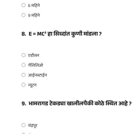
6 महिने
9 महिने
8.
E = MC² हा सिध्दांत कुणी मांडला ?
एडीसन
गॅलिलिओ
आईनस्टाईन
न्यूटन
9.
भामरागड टेकड्या खालीलपैकी कोठे स्थित आहे ?
चंद्रपूर