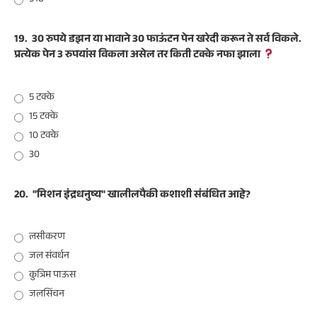
19.
30 रुपये डझन या भावाने 30 फाऊंटन पेन खरेदी करून ते सर्व विकले.
प्रत्येक पेन 3 रुपयांस विकला असेल तर किती टक्के नफा झाला
5 टक्के
15 टक्के
10 टक्के
30
20.
"मिशन इंद्रधनुष्य" खालीलपैकी कशाशी संबंधित आहे?
लसीकरण
जल संवर्धन
कुत्रिम पाऊस
जलसिंचन