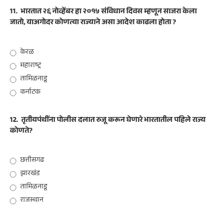
11.
भारतात २६ नोव्हेंबर हा २०१५ संविधान दिवस म्हणून साजरा केला
जातो, याअगोदर कोणत्या राज्याने असा आदेश काढला होता ?
केरळ
महाराष्ट्र
तामिळनाडू
कर्नाटक
12.
तृतीयपंथींना पोलीस दलात रुजू करून घेणारे भारतातील पहिले राज्य
कोणते?
छत्तीसगढ
झारखंड
तामिळनाडू
राजस्थान