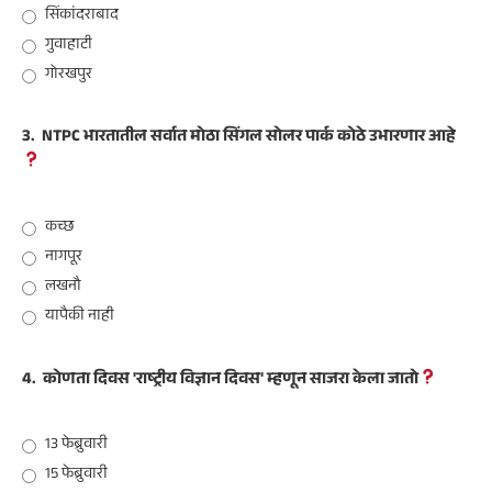
सिंकांदराबाद
गुवाहाटी
गोरखपुर
3.
NTPC भारतातील सर्वात मोठा सिंगल सोलर पार्क कोठे उभारणार आहे
कच्छ
नागपूर
लखनौ
यापैकी नाही
4.
कोणता दिवस 'राष्ट्रीय विज्ञान दिवस' म्हणून साजरा केला जातो
13 फेब्रुवारी
15 फेब्रुवारी