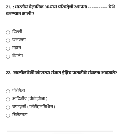
21.
: भारतीय वैज्ञानिक अभ्यास परिषदेची स्थापना ----------- येथे
करण्यात आली ?
दिल्ली
कलकत्ता
मद्रास
बेंगलोर
22.
खालीलपैकी कोणत्या संघात इंद्रिय पातळीचे संघटना आढळते?
पॉरीफेरा
आदिजीव ( प्रोटोझोआ )
चपटकृमी ( प्लॅटीहेलमिथिस )
सिलेंटराटा