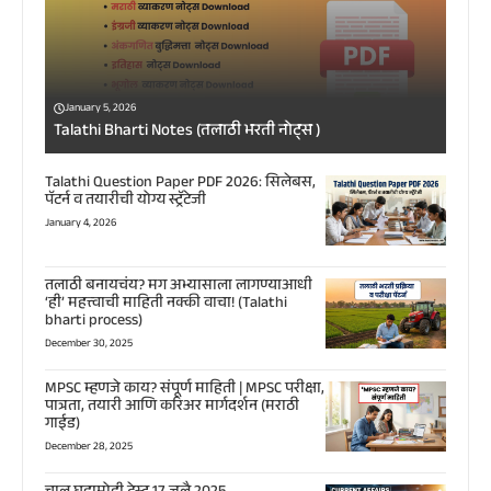
January 5, 2026
Talathi Bharti Notes (तलाठी भरती नोट्स )
Talathi Question Paper PDF 2026: सिलेबस,
पॅटर्न व तयारीची योग्य स्ट्रॅटेजी
January 4, 2026
तलाठी बनायचंय? मग अभ्यासाला लागण्याआधी
‘ही’ महत्त्वाची माहिती नक्की वाचा! (Talathi
bharti process)
December 30, 2025
MPSC म्हणजे काय? संपूर्ण माहिती | MPSC परीक्षा,
पात्रता, तयारी आणि करिअर मार्गदर्शन (मराठी
गाईड)
December 28, 2025