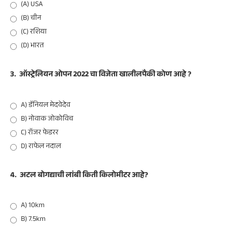
(A) USA
(B) चीन
(C) रशिया
(D) भारत
3.
ऑस्ट्रेलियन ओपन 2022 चा विजेता खालीलपैकी कोण आहे ?
A) डॅनियल मेदवेदेव
B) नोवाक जोकोविच
C) रॉजर फेडरर
D) राफेल नदाल
4.
अटल बोगद्याची लांबी किती किलोमीटर आहे?
A) 10km
B) 7.5km