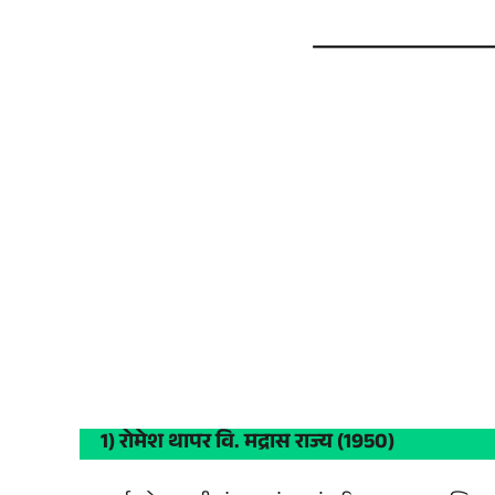
1) रोमेश थापर वि. मद्रास राज्य (1950)