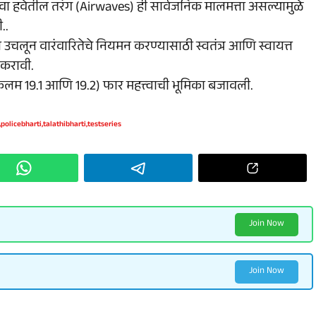
ंवा हवेतील तरंग (Airwaves) ही सार्वजनिक मालमत्ता असल्यामुळे
..
उचलून वारंवारितेचे नियमन करण्यासाठी स्वतंत्र आणि स्वायत्त
 करावी.
े (कलम 19.1 आणि 19.2) फार महत्त्वाची भूमिका बजावली.
,
policebharti
,
talathibharti
,
testseries
Join Now
Join Now