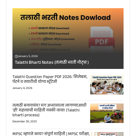
January 5, 2026
Talathi Bharti Notes (तलाठी भरती नोट्स )
Talathi Question Paper PDF 2026: सिलेबस,
पॅटर्न व तयारीची योग्य स्ट्रॅटेजी
January 4, 2026
तलाठी बनायचंय? मग अभ्यासाला लागण्याआधी
‘ही’ महत्त्वाची माहिती नक्की वाचा! (Talathi
bharti process)
December 30, 2025
MPSC म्हणजे काय? संपूर्ण माहिती | MPSC परीक्षा,