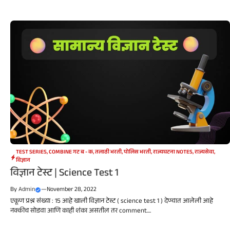
TEST SERIES
,
COMBINE गट ब - क
,
तलाठी भरती
,
पोलिस भरती
,
राज्यघटना NOTES
,
राज्यसेवा
,
विज्ञान
विज्ञान टेस्ट | Science Test 1
By
Admin
—
November 28, 2022
एकूण प्रश्न संख्या : 15 आहे खाली विज्ञान टेस्ट ( science test 1 ) देण्यात आलेली आहे
नक्कीच सोडवा आणि काही शंका असतील तर comment....