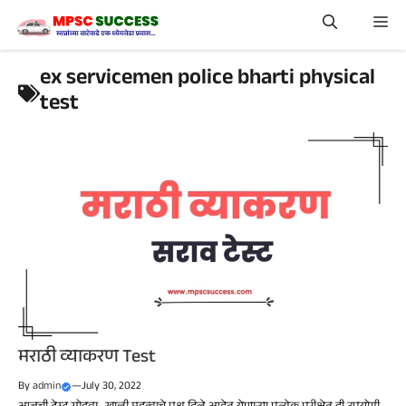
Skip
Me
to
content
ex servicemen police bharti physical
test
मराठी व्याकरण Test
By
admin
—
July 30, 2022