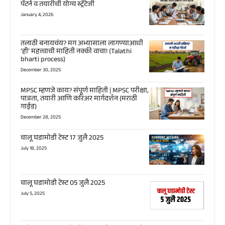
पॅटर्न व तयारीची योग्य स्ट्रॅटेजी
January 4, 2026
तलाठी बनायचंय? मग अभ्यासाला लागण्याआधी
‘ही’ महत्त्वाची माहिती नक्की वाचा! (Talathi
bharti process)
December 30, 2025
MPSC म्हणजे काय? संपूर्ण माहिती | MPSC परीक्षा,
पात्रता, तयारी आणि करिअर मार्गदर्शन (मराठी
गाईड)
December 28, 2025
चालू घडामोडी टेस्ट 17 जुलै 2025
July 18, 2025
चालू घडामोडी टेस्ट 05 जुलै 2025
July 5, 2025