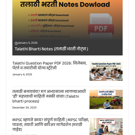
January 5, 2026
Talathi Bharti Notes (तलाठी भरती नोट्स )
Talathi Question Paper PDF 2026: सिलेबस,
पॅटर्न व तयारीची योग्य स्ट्रॅटेजी
January 4, 2026
तलाठी बनायचंय? मग अभ्यासाला लागण्याआधी
‘ही’ महत्त्वाची माहिती नक्की वाचा! (Talathi
bharti process)
December 30, 2025
MPSC म्हणजे काय? संपूर्ण माहिती | MPSC परीक्षा,
पात्रता, तयारी आणि करिअर मार्गदर्शन (मराठी
गाईड)