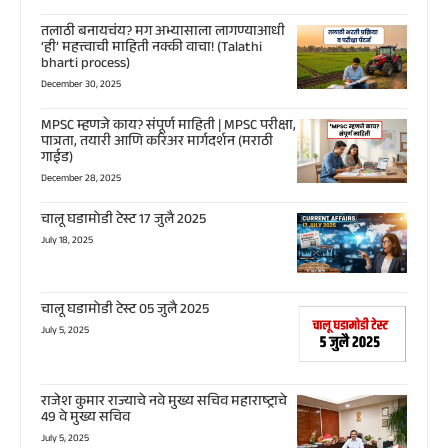
तलाठी बनायचंय? मग अभ्यासाला लागण्याआधी
‘ही’ महत्त्वाची माहिती नक्की वाचा! (Talathi
bharti process)
December 30, 2025
MPSC म्हणजे काय? संपूर्ण माहिती | MPSC परीक्षा,
पात्रता, तयारी आणि करिअर मार्गदर्शन (मराठी
गाईड)
December 28, 2025
चालू घडामोडी टेस्ट 17 जुलै 2025
July 18, 2025
चालू घडामोडी टेस्ट 05 जुलै 2025
July 5, 2025
राजेश कुमार राज्याचे नवे मुख्य सचिव महाराष्ट्राचे
49 वे मुख्य सचिव
July 5, 2025