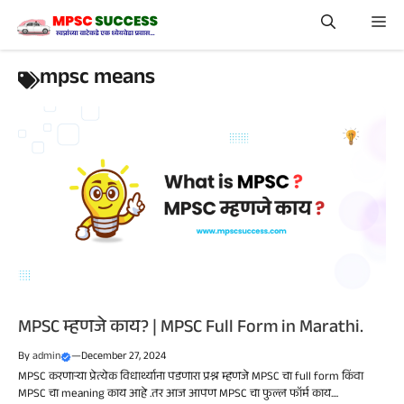
Skip
Me
to
content
mpsc means
MPSC म्हणजे काय? | MPSC Full Form in Marathi.
By
admin
—
December 27, 2024
MPSC करणाऱ्या प्रेत्येक विधार्थ्याना पडणारा प्रश्न म्हणजे MPSC चा full form किंवा
MPSC चा meaning काय आहे .तर आज आपण MPSC चा फुल्ल फॉर्म काय....