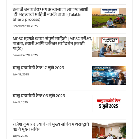
तलाठी बनायचंय? मग अभ्यासाला लागण्याआधी
‘ही’ महत्त्वाची माहिती नक्की वाचा! (Talathi
bharti process)
December 30, 2025
MPSC म्हणजे काय? संपूर्ण माहिती | MPSC परीक्षा,
पात्रता, तयारी आणि करिअर मार्गदर्शन (मराठी
गाईड)
December 28, 2025
चालू घडामोडी टेस्ट 17 जुलै 2025
July 18, 2025
चालू घडामोडी टेस्ट 05 जुलै 2025
July 5, 2025
राजेश कुमार राज्याचे नवे मुख्य सचिव महाराष्ट्राचे
49 वे मुख्य सचिव
July 5, 2025