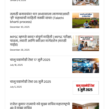
January 4, 2026
तलाठी बनायचंय? मग अभ्यासाला लागण्याआधी
‘ही’ महत्त्वाची माहिती नक्की वाचा! (Talathi
bharti process)
December 30, 2025
MPSC म्हणजे काय? संपूर्ण माहिती | MPSC परीक्षा,
पात्रता, तयारी आणि करिअर मार्गदर्शन (मराठी
गाईड)
December 28, 2025
चालू घडामोडी टेस्ट 17 जुलै 2025
July 18, 2025
चालू घडामोडी टेस्ट 05 जुलै 2025
July 5, 2025
राजेश कुमार राज्याचे नवे मुख्य सचिव महाराष्ट्राचे
49 वे मुख्य सचिव