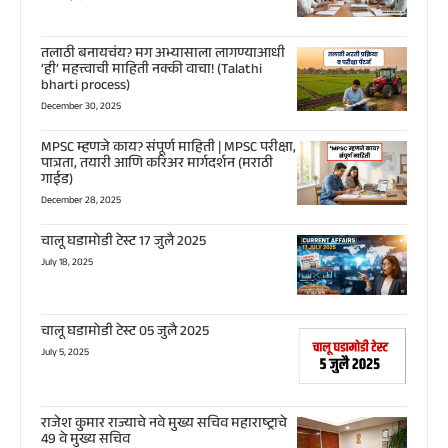
तलाठी बनायचंय? मग अभ्यासाला लागण्याआधी
‘ही’ महत्त्वाची माहिती नक्की वाचा! (Talathi
bharti process)
December 30, 2025
MPSC म्हणजे काय? संपूर्ण माहिती | MPSC परीक्षा,
पात्रता, तयारी आणि करिअर मार्गदर्शन (मराठी
गाईड)
December 28, 2025
चालू घडामोडी टेस्ट 17 जुलै 2025
July 18, 2025
चालू घडामोडी टेस्ट 05 जुलै 2025
July 5, 2025
राजेश कुमार राज्याचे नवे मुख्य सचिव महाराष्ट्राचे
49 वे मुख्य सचिव