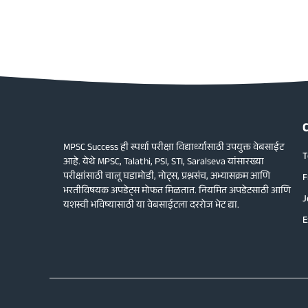
MPSC Success ही स्पर्धा परीक्षा विद्यार्थ्यांसाठी उपयुक्त वेबसाईट
T
आहे. येथे MPSC, Talathi, PSI, STI, Saralseva यांसारख्या
परीक्षांसाठी चालू घडामोडी, नोट्स, प्रश्नसंच, अभ्यासक्रम आणि
F
भरतीविषयक अपडेट्स मोफत मिळतात. नियमित अपडेटसाठी आणि
J
यशस्वी भविष्यासाठी या वेबसाईटला दररोज भेट द्या.
E