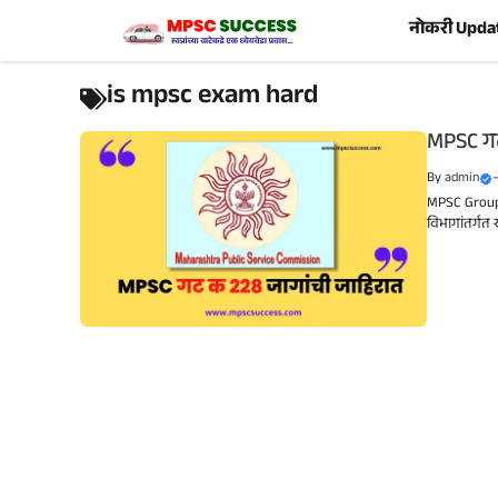
Skip
नोकरी Upda
to
content
is mpsc exam hard
MPSC गट
By
admin
MPSC Group 
विभागांतर्गत 