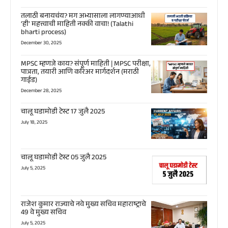
तलाठी बनायचंय? मग अभ्यासाला लागण्याआधी
‘ही’ महत्त्वाची माहिती नक्की वाचा! (Talathi
bharti process)
December 30, 2025
MPSC म्हणजे काय? संपूर्ण माहिती | MPSC परीक्षा,
पात्रता, तयारी आणि करिअर मार्गदर्शन (मराठी
गाईड)
December 28, 2025
चालू घडामोडी टेस्ट 17 जुलै 2025
July 18, 2025
चालू घडामोडी टेस्ट 05 जुलै 2025
July 5, 2025
राजेश कुमार राज्याचे नवे मुख्य सचिव महाराष्ट्राचे
49 वे मुख्य सचिव
July 5, 2025