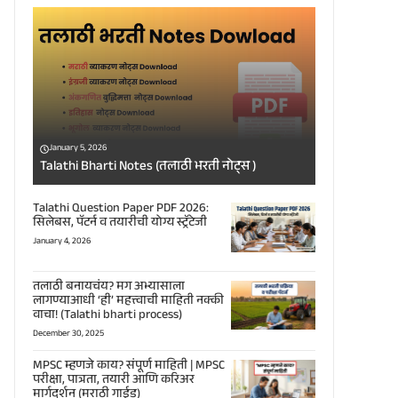
January 5, 2026
Talathi Bharti Notes (तलाठी भरती नोट्स )
Talathi Question Paper PDF 2026:
सिलेबस, पॅटर्न व तयारीची योग्य स्ट्रॅटेजी
January 4, 2026
तलाठी बनायचंय? मग अभ्यासाला
लागण्याआधी ‘ही’ महत्त्वाची माहिती नक्की
वाचा! (Talathi bharti process)
December 30, 2025
MPSC म्हणजे काय? संपूर्ण माहिती | MPSC
परीक्षा, पात्रता, तयारी आणि करिअर
मार्गदर्शन (मराठी गाईड)