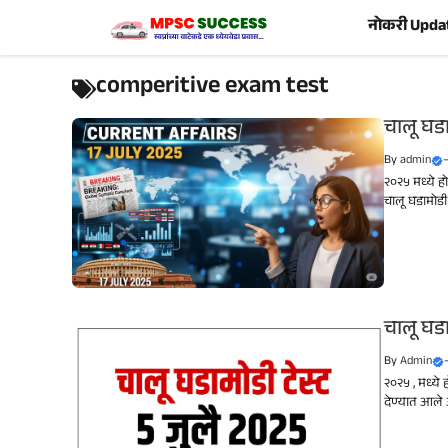
Skip
नोकरी Upda
to
content
comperitive exam test
चालू घडा
By
admin
२०२५ मध्ये हो
चालू घडामोडी (
चालू घडा
By
Admin
२०२५ , मध्ये 
देण्यात आले आ