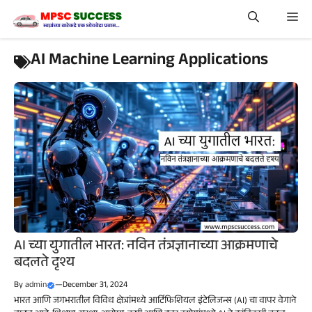
Skip
Me
to
content
AI Machine Learning Applications
AI च्या युगातील भारत: नविन तंत्रज्ञानाच्या आक्रमणाचे
बदलते दृश्य
By
admin
—
December 31, 2024
भारत आणि जगभरातील विविध क्षेत्रांमध्ये आर्टिफिशियल इंटेलिजन्स (AI) चा वापर वेगाने