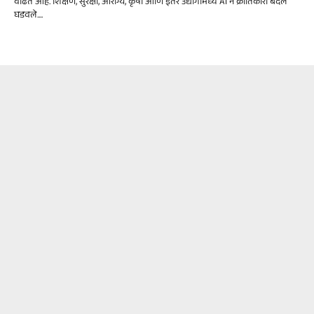
वाढत आहे. शिक्षण, सुरक्षा, आरोग्य, कृषी आणि इतर उद्योगांमध्ये AI ने क्रांतिकारी बदल
घडवले....