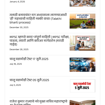
January 4, 2026
तलाठी बनायचंय? मग अभ्यासाला लागण्याआधी
‘ही’ महत्त्वाची माहिती नक्की वाचा! (Talathi
bharti process)
December 30, 2025
MPSC म्हणजे काय? संपूर्ण माहिती | MPSC परीक्षा,
पात्रता, तयारी आणि करिअर मार्गदर्शन (मराठी
गाईड)
December 28, 2025
चालू घडामोडी टेस्ट 17 जुलै 2025
July 18, 2025
चालू घडामोडी टेस्ट 05 जुलै 2025
July 5, 2025
राजेश कुमार राज्याचे नवे मुख्य सचिव महाराष्ट्राचे