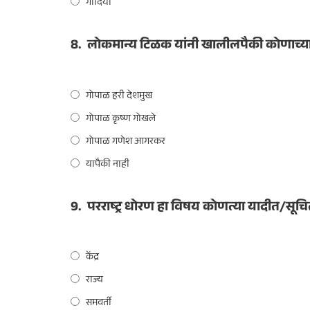
गोंदिया
8.
लोकमान्य टिळक यांनी खालीलपैकी कोणाच्या मद
गोपाळ हरी देशमुख
गोपाळ कृष्ण गोखले
गोपाळ गणेश आगरकर
यापैकी नाही
9.
परराष्ट्र धोरण हा विषय कोणत्या यादीत/सूच
केंद्र
राज्य
समवर्ती