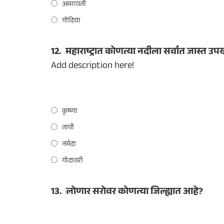
अमरावती
गोंदिया
12.
महाराष्ट्रात कोणत्या नदीला सर्वात जास्त उप
Add description here!
कृष्णा
तापी
नर्मदा
गोदावरी
13.
लोणार सरोवर कोणत्या जिल्ह्यात आहे?