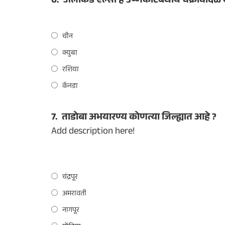
6.
अलीकडे एल्सा हे उष्णकटिबंधीय चक्रीवादळ 
चीन
क्युबा
रशिया
कॅनडा
7.
ताडोबा अभयारण्य कोणत्या जिल्ह्यात आहे ?
Add description here!
चंद्रपूर
अमरावती
नागपूर