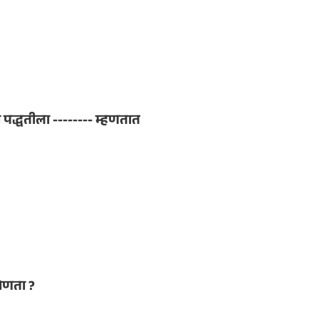
पद्धतीला -------- म्हणतात
कोणता ?