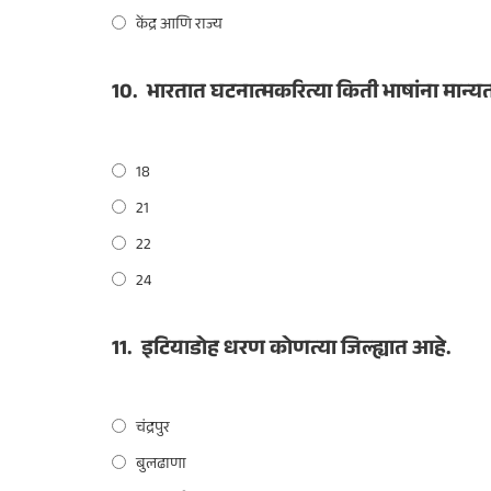
केंद्र आणि राज्य
10.
भारतात घटनात्मकरित्या किती भाषांना मान्
18
21
22
24
11.
इटियाडोह धरण कोणत्या जिल्ह्यात आहे.
चंद्रपुर
बुलढाणा