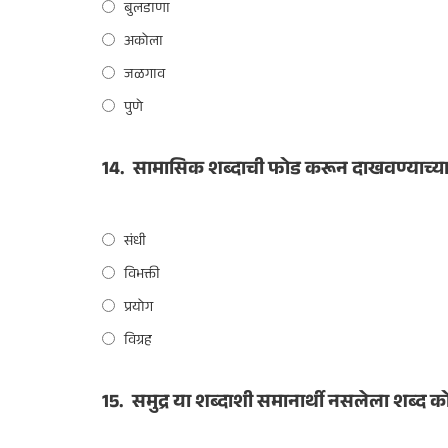
बुलडाणा
अकोला
जळगाव
पुणे
14.
सामासिक शब्दाची फोड करून दाखवण्याच्या 
संधी
विभक्ती
प्रयोग
विग्रह
15.
समुद्र या शब्दाशी समानार्थी नसलेला शब्द 