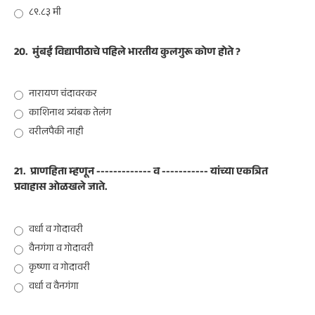
८९.८३ मी
20.
मुंबई विद्यापीठाचे पहिले भारतीय कुलगुरू कोण होते ?
नारायण चंदावरकर
काशिनाथ त्र्यंबक तेलंग
वरीलपैकी नाही
21.
प्राणहिता म्हणून ------------- व ----------- यांच्या एकत्रित
प्रवाहास ओळखले जाते.
वर्धा व गोदावरी
वैनगंगा व गोदावरी
कृष्णा व गोदावरी
वर्धा व वैनगंगा