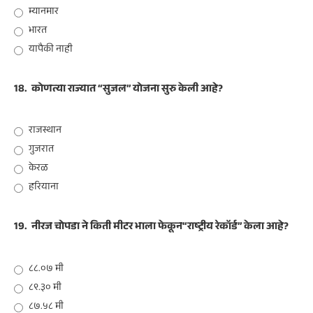
म्यानमार
भारत
यापैकी नाही
18.
कोणत्या राज्यात “सुजल” योजना सुरु केली आहे?
राजस्थान
गुजरात
केरळ
हरियाना
19.
नीरज चोपडा ने किती मीटर भाला फेकून“राष्ट्रीय रेकॉर्ड” केला आहे?
८८.०७ मी
८९.३० मी
८७.५८ मी