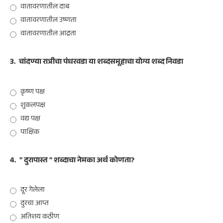
वातावरणातील दाब
वातावरणातील उष्णता
वातावरणातील आद्रता
3.
चांदण्या रात्रीचा पंधरवडा या शब्दसमूहाचा योग्य शब्द निवडा
कृष्ण पक्ष
शुकलपक्ष
वद्य पक्ष
पाक्षिक
4.
" दुरापास्त " शब्दाचा नेमका अर्थ कोणता?
दूर गेलेला
दुरचा आप्त
अतिशय कठीण