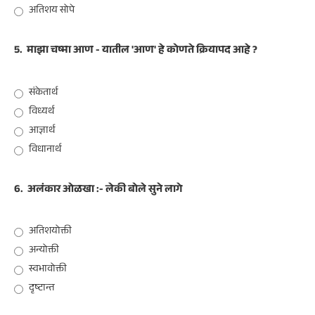
अतिशय सोपे
5.
माझा चष्मा आण - यातील 'आण' हे कोणते क्रियापद आहे ?
संकेतार्थ
विध्यर्थ
आज्ञार्थ
विधानार्थ
6.
अलंकार ओळखा :- लेकी बोले सुने लागे
अतिशयोक्ती
अन्योक्ती
स्वभावोक्ती
दृष्टान्त