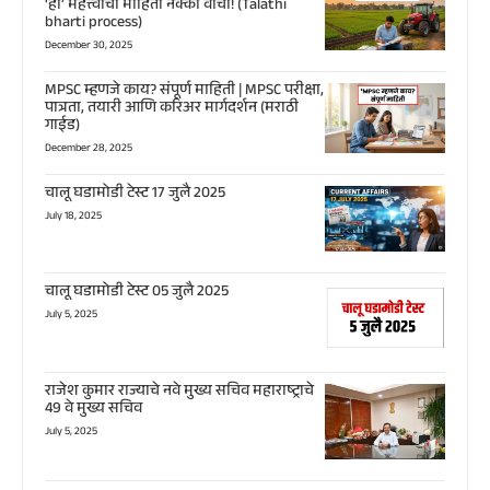
‘ही’ महत्त्वाची माहिती नक्की वाचा! (Talathi
bharti process)
December 30, 2025
MPSC म्हणजे काय? संपूर्ण माहिती | MPSC परीक्षा,
पात्रता, तयारी आणि करिअर मार्गदर्शन (मराठी
गाईड)
December 28, 2025
चालू घडामोडी टेस्ट 17 जुलै 2025
July 18, 2025
चालू घडामोडी टेस्ट 05 जुलै 2025
July 5, 2025
राजेश कुमार राज्याचे नवे मुख्य सचिव महाराष्ट्राचे
49 वे मुख्य सचिव
July 5, 2025