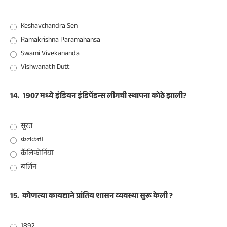
Keshavchandra Sen
Ramakrishna Paramahansa
Swami Vivekananda
Vishwanath Dutt
14.
1907 मध्ये इंडियन इंडिपेंडन्स लीगची स्थापना कोठे झाली?
सूरत
कलकत्ता
कॅलिफोर्निया
बर्लिन
15.
कोणत्या कायद्याने प्रांतिय शासन व्यवस्था सुरू केली ?
1892