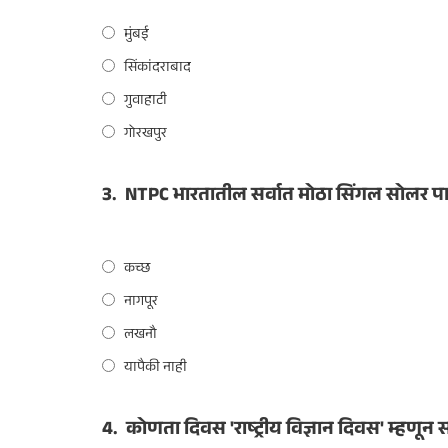
मुंबई
सिंकांदराबाद
गुवाहाटी
गोरखपुर
3.
NTPC भारतातील सर्वात मोठा सिंगल सोलर पा
कच्छ
नागपूर
लखनौ
यापैकी नाही
4.
कोणता दिवस 'राष्ट्रीय विज्ञान दिवस' म्हणून