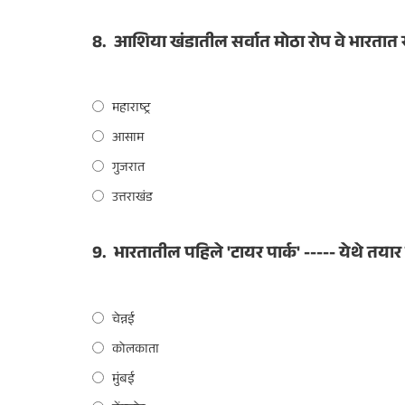
8.
आशिया खंडातील सर्वात मोठा रोप वे भारतात 
महाराष्ट्र
आसाम
गुजरात
उत्तराखंड
9.
भारतातील पहिले 'टायर पार्क' ----- येथे तया
चेन्नई
कोलकाता
मुंबई