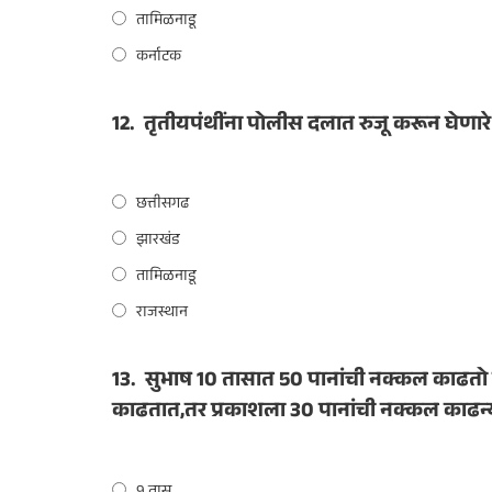
तामिळनाडू
कर्नाटक
12.
तृतीयपंथींना पोलीस दलात रुजू करून घेणार
छत्तीसगढ
झारखंड
तामिळनाडू
राजस्थान
13.
सुभाष 10 तासात 50 पानांची नक्कल काढतो 
काढतात,तर प्रकाशला 30 पानांची नक्कल काढन्