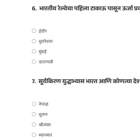
6.
भारतीय रेल्वेचा पहिला टाकाऊ पासून ऊर्जा प्रकल
इंदोर
भुवनेश्वर
मुंबई
वाराणसी
7.
सूर्यकिरण युद्धाभ्यास भारत आणि कोणत्या दे
नेपाळ
भूतान
श्रीलंका
म्यानमार