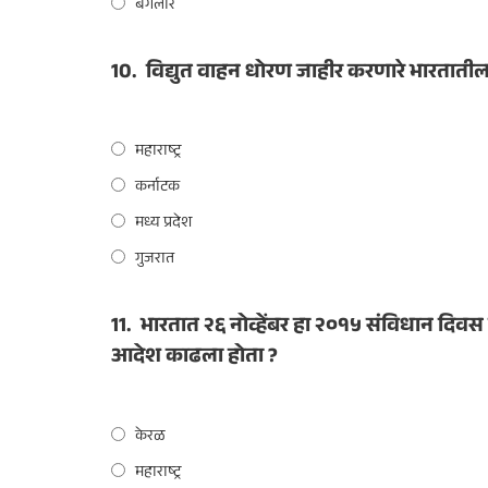
बेंगलोर
10.
विद्युत वाहन धोरण जाहीर करणारे भारतातील
महाराष्ट्र
कर्नाटक
मध्य प्रदेश
गुजरात
11.
भारतात २६ नोव्हेंबर हा २०१५ संविधान दिवस
आदेश काढला होता ?
केरळ
महाराष्ट्र