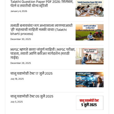
Talathi Question Paper PDF 2026: सिलेबस,
पॅटर्न व तयारीची योग्य स्ट्रॅटेजी
January 4, 2026
तलाठी बनायचंय? मग अभ्यासाला लागण्याआधी
‘ही’ महत्त्वाची माहिती नक्की वाचा! (Talathi
bharti process)
December 30, 2025
MPSC म्हणजे काय? संपूर्ण माहिती | MPSC परीक्षा,
पात्रता, तयारी आणि करिअर मार्गदर्शन (मराठी
गाईड)
December 28, 2025
चालू घडामोडी टेस्ट 17 जुलै 2025
July 18, 2025
चालू घडामोडी टेस्ट 05 जुलै 2025
July 5, 2025