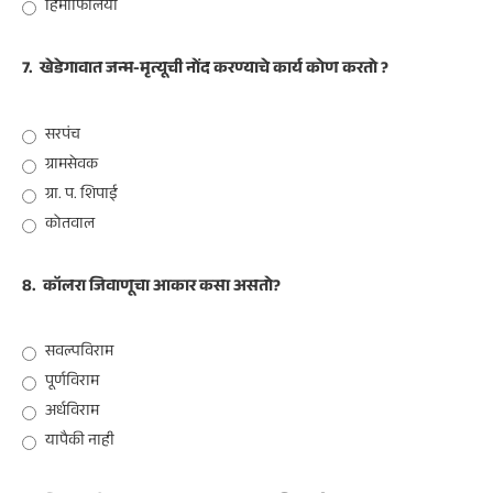
हिमोफिलिया
7.
खेडेगावात जन्म-मृत्यूची नोंद करण्याचे कार्य कोण करतो ?
सरपंच
ग्रामसेवक
ग्रा. प. शिपाई
कोतवाल
8.
कॉलरा जिवाणूचा आकार कसा असतो?
सवल्पविराम
पूर्णविराम
अर्धविराम
यापैकी नाही