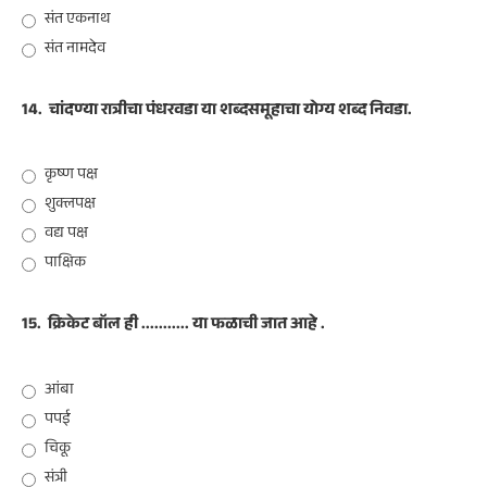
संत एकनाथ
संत नामदेव
14.
चांदण्या रात्रीचा पंधरवडा या शब्दसमूहाचा योग्य शब्द निवडा.
कृष्ण पक्ष
शुक्लपक्ष
वद्य पक्ष
पाक्षिक
15.
क्रिकेट बॉल ही ........... या फळाची जात आहे .
आंबा
पपई
चिकू
संत्री