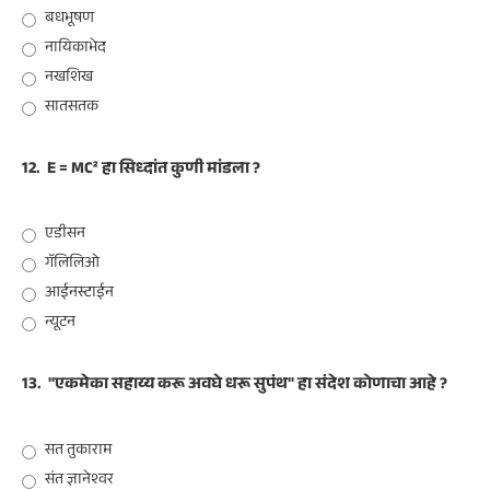
बधभूषण
नायिकाभेद
नखशिख
सातसतक
12.
E = MC² हा सिध्दांत कुणी मांडला ?
एडीसन
गॅलिलिओ
आईनस्टाईन
न्यूटन
13.
"एकमेका सहाय्य करू अवघे धरू सुपंथ" हा संदेश कोणाचा आहे ?
सत तुकाराम
संत ज्ञानेश्वर