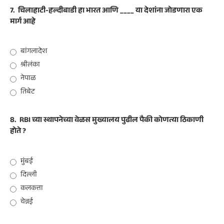
7.
चिलाहाटी-हल्दीबाडी हा भारत आणि ____ या देशांना जोडणारा एक
मार्ग आहे
बांगलादेश
श्रीलंका
नेपाळ
तिबेट
8.
RBI च्या स्थापनेच्या वेळस मुख्यालय पुढील पैकी कोणत्या ठिकाणी
होते ?
मुंबई
दिल्ली
कलकत्ता
चेन्नई