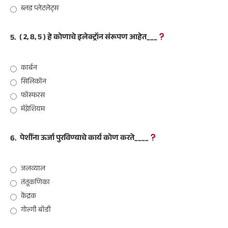
ब्लड प्लेटलेट्स
5.
( 2, 8, 5 ) हे कोणाचे इलेक्ट्रॉन संरूपण आहेत___
कार्बन
सिलिकॉन
फॉस्फरस
मॅग्नेशियम
6.
पेशींना ऊर्जा पुरविण्याचे कार्य कोण करते____
जलव्याल
तंतूकणिका
केंद्रक
गोल्गी बॉडी