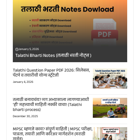
January 5, 2026
Talathi Bharti Notes (तलाठी भरती नोट्स )
Talathi Question Paper PDF 2026: सिलेबस,
पॅटर्न व तयारीची योग्य स्ट्रॅटेजी
January 4, 2026
तलाठी बनायचंय? मग अभ्यासाला लागण्याआधी
‘ही’ महत्त्वाची माहिती नक्की वाचा! (Talathi
bharti process)
December 30, 2025
MPSC म्हणजे काय? संपूर्ण माहिती | MPSC परीक्षा,
पात्रता, तयारी आणि करिअर मार्गदर्शन (मराठी
गाईड)