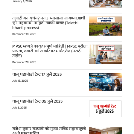
January 4, 2026
तलाठी बनायचंय? मग अभ्यासाला लागण्याआधी
‘ही’ महत्त्वाची माहिती नक्की वाचा! (Talathi
bharti process)
December 30, 2025
MPSC म्हणजे काय? संपूर्ण माहिती | MPSC परीक्षा,
पात्रता, तयारी आणि करिअर मार्गदर्शन (मराठी
गाईड)
December 28, 2025
चालू घडामोडी टेस्ट 17 जुलै 2025
July 18, 2025
चालू घडामोडी टेस्ट 05 जुलै 2025
July 5, 2025
राजेश कुमार राज्याचे नवे मुख्य सचिव महाराष्ट्राचे