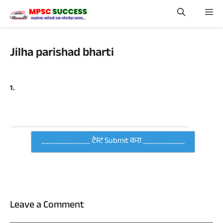
Skip
Me
to
content
Jilha parishad bharti
1.
Leave a Comment