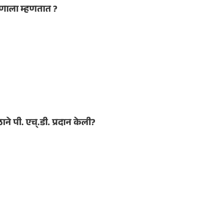
ोणाला म्हणतात ?
ने पी. एच्.डी. प्रदान केली?