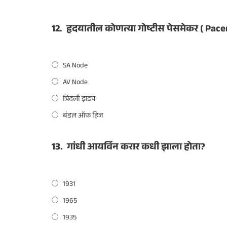
12.
हृदयातील कोणत्या गोष्टीस पेसमेकर ( Pac
SA Node
AV Node
त्रिदली झडप
बंडल ऑफ हिज
13.
गांधी आयर्विन करार कधी झाला होता?
1931
1965
1935