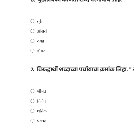
6.
पुढीलपैकी कोणता शब्द परभाषीय आहे?
तुरुंग
ओसरी
दगड
डोंगर
7.
विरुद्धार्थी शब्दाच्या पर्यायाचा क्रमांक लिहा. 
श्रीमंत
निर्धन
धनिक
परधन