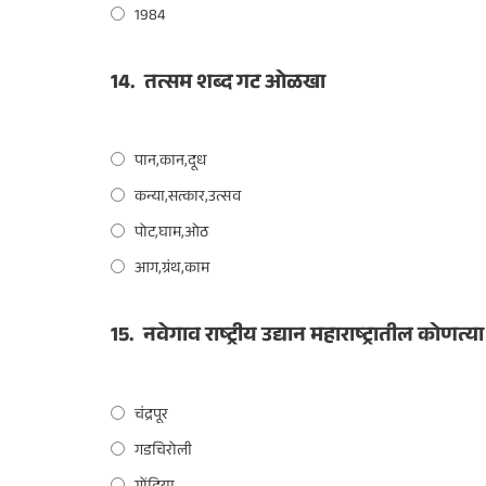
1984
14.
तत्सम शब्द गट ओळखा
पान,कान,दूध
कन्या,सत्कार,उत्सव
पोट,घाम,ओठ
आग,ग्रंथ,काम
15.
नवेगाव राष्ट्रीय उद्यान महाराष्ट्रातील कोणत्य
चंद्रपूर
गडचिरोली