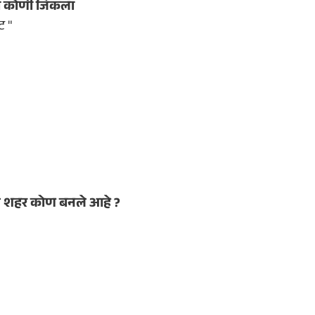
ा कोणी जिंकला
ट "
िले शहर कोण बनले आहे ?