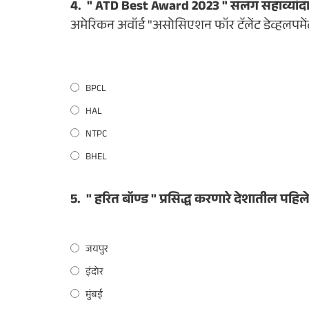
4.
" ATD Best Award 2023 " सलग सहाव्यांद
अमेरिकन अवॉर्ड "असोसिएशन फॉर टॅलेंट डेव्हलपमें
BPCL
HAL
NTPC
BHEL
5.
" हरित बॉण्ड " प्रसिद्ध करणारे देशातील पह
जयपुर
इंदोर
मुंबई