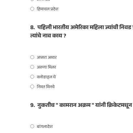
उत्तराखंड
हिमाचल प्रदेश
8.
पहिली भारतीय अमेरिका महिला ज्यांची निवड प्र
त्यांचे नाव काय ?
अप्सरा अय्यर
अरुणा मिलर
क्लोडाइल घे
निमत मिनचे
9.
नुकतीच " कामरान अक्रम " यांनी क्रिकेटमधून 
बांगलादेश