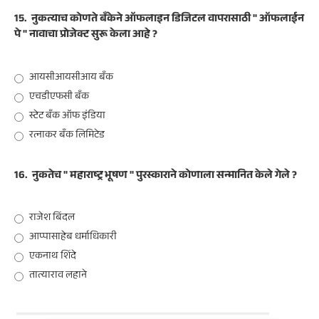
15.
नुकत्याच कोणते बँकेने ऑफलाइन डिजिटल वापरासाठी " ऑफलाईन
पे " नावाचा प्रोजेक्ट सुरू केला आहे ?
आयसीआयसीआय बँक
एचडीएफसी बँक
स्टेट बँक ऑफ इंडिया
रत्नाकर बँक लिमिटेड
16.
नुकतेच " महाराष्ट्र भूषण " पुरस्काराने कोणाला सन्मानित केले गेले ?
राजेश बिंदल
आप्पासाहेब धर्माधिकारी
एकनाथ शिंदे
तात्याराव लहाने