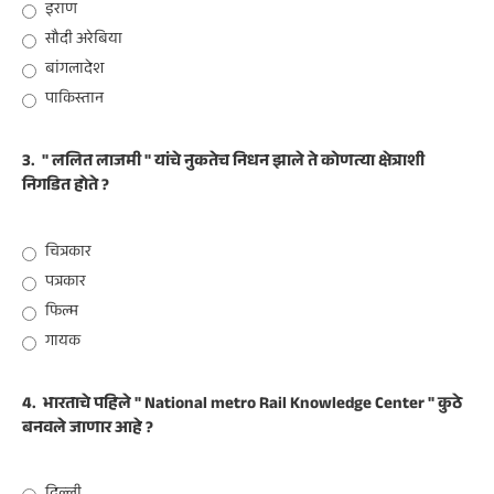
इराण
सौदी अरेबिया
बांगलादेश
पाकिस्तान
3.
" ललित लाजमी " यांचे नुकतेच निधन झाले ते कोणत्या क्षेत्राशी
निगडित होते ?
चित्रकार
पत्रकार
फिल्म
गायक
4.
भारताचे पहिले " National metro Rail Knowledge Center " कुठे
बनवले जाणार आहे ?