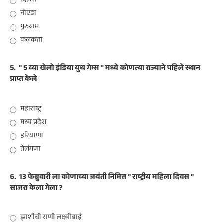
दिल्ली
नोएडा
गुरुग्राम
कलकत्ता
5.
" 5 व्या खेलो इंडिया युथ गेम्स " मध्ये कोणत्या राज्याने पहिले स्थान
प्राप्त केले
महाराष्ट्र
मध्य प्रदेश
हरियाणा
तेलंगणा
6.
13 फेब्रुवारी ला कोणाच्या जयंती निमित्त " राष्ट्रीय महिला दिवस "
साजरा केला गेला ?
झाशीची राणी लक्ष्मीबाई