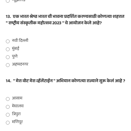
न्यूझीलंड
13.
एक भारत श्रेष्ठ भारत ची भावना प्रदर्शित करण्यसाठी कोणत्या शहरात
" राष्ट्रीय संस्कृतीक महोत्सव 2023 " चे आयोजन केले आहे?
नवी दिल्ली
मुंबई
पुणे
अहमदनगर
14.
" मेरा वोट मेरा व्हॅलेंटाईन " अभियान कोणत्या राज्याने सुरू केलं आहे ?
आसाम
मेघालय
त्रिपुरा
मणिपूर