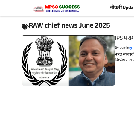
Skip
नोकरी Upda
to
content
RAW chief news June 2025
IPS पराग 
By
admin
भारत सरकारने
विश्लेषण शाखा