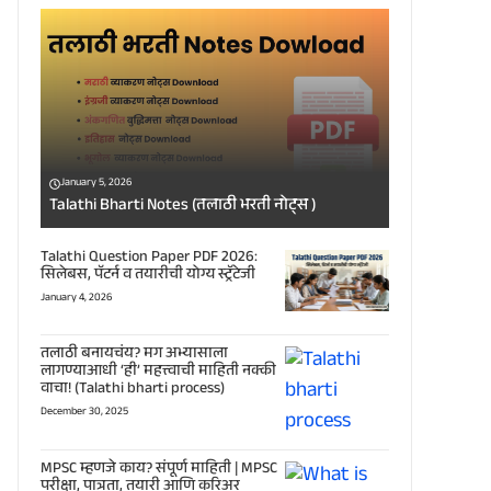
January 5, 2026
Talathi Bharti Notes (तलाठी भरती नोट्स )
Talathi Question Paper PDF 2026:
सिलेबस, पॅटर्न व तयारीची योग्य स्ट्रॅटेजी
January 4, 2026
तलाठी बनायचंय? मग अभ्यासाला
लागण्याआधी ‘ही’ महत्त्वाची माहिती नक्की
वाचा! (Talathi bharti process)
December 30, 2025
MPSC म्हणजे काय? संपूर्ण माहिती | MPSC
परीक्षा, पात्रता, तयारी आणि करिअर