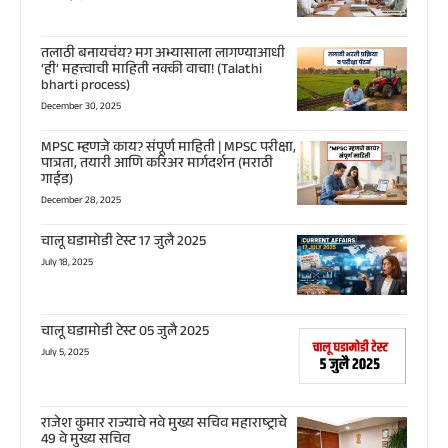
तलाठी बनायचंय? मग अभ्यासाला लागण्याआधी
‘ही’ महत्त्वाची माहिती नक्की वाचा! (Talathi
bharti process)
December 30, 2025
MPSC म्हणजे काय? संपूर्ण माहिती | MPSC परीक्षा,
पात्रता, तयारी आणि करिअर मार्गदर्शन (मराठी
गाईड)
December 28, 2025
चालू घडामोडी टेस्ट 17 जुलै 2025
July 18, 2025
चालू घडामोडी टेस्ट 05 जुलै 2025
July 5, 2025
राजेश कुमार राज्याचे नवे मुख्य सचिव महाराष्ट्राचे
49 वे मुख्य सचिव