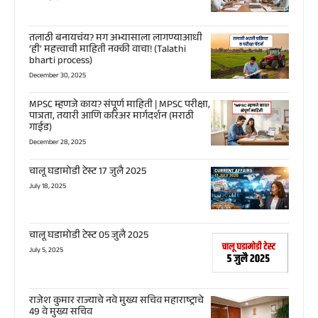
तलाठी बनायचंय? मग अभ्यासाला लागण्याआधी
‘ही’ महत्त्वाची माहिती नक्की वाचा! (Talathi
bharti process)
December 30, 2025
MPSC म्हणजे काय? संपूर्ण माहिती | MPSC परीक्षा,
पात्रता, तयारी आणि करिअर मार्गदर्शन (मराठी
गाईड)
December 28, 2025
चालू घडामोडी टेस्ट 17 जुलै 2025
July 18, 2025
चालू घडामोडी टेस्ट 05 जुलै 2025
July 5, 2025
राजेश कुमार राज्याचे नवे मुख्य सचिव महाराष्ट्राचे
49 वे मुख्य सचिव