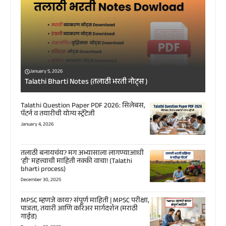
January 5, 2026
Talathi Bharti Notes (तलाठी भरती नोट्स )
Talathi Question Paper PDF 2026: सिलेबस,
पॅटर्न व तयारीची योग्य स्ट्रॅटेजी
January 4, 2026
तलाठी बनायचंय? मग अभ्यासाला लागण्याआधी
‘ही’ महत्त्वाची माहिती नक्की वाचा! (Talathi
bharti process)
December 30, 2025
MPSC म्हणजे काय? संपूर्ण माहिती | MPSC परीक्षा,
पात्रता, तयारी आणि करिअर मार्गदर्शन (मराठी
गाईड)