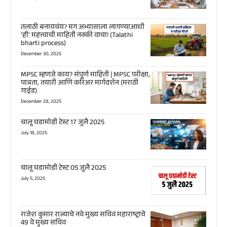
तलाठी बनायचंय? मग अभ्यासाला लागण्याआधी
‘ही’ महत्त्वाची माहिती नक्की वाचा! (Talathi
bharti process)
December 30, 2025
MPSC म्हणजे काय? संपूर्ण माहिती | MPSC परीक्षा,
पात्रता, तयारी आणि करिअर मार्गदर्शन (मराठी
गाईड)
December 28, 2025
चालू घडामोडी टेस्ट 17 जुलै 2025
July 18, 2025
चालू घडामोडी टेस्ट 05 जुलै 2025
July 5, 2025
राजेश कुमार राज्याचे नवे मुख्य सचिव महाराष्ट्राचे
49 वे मुख्य सचिव