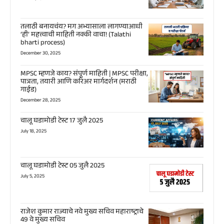
तलाठी बनायचंय? मग अभ्यासाला लागण्याआधी
‘ही’ महत्त्वाची माहिती नक्की वाचा! (Talathi
bharti process)
December 30, 2025
MPSC म्हणजे काय? संपूर्ण माहिती | MPSC परीक्षा,
पात्रता, तयारी आणि करिअर मार्गदर्शन (मराठी
गाईड)
December 28, 2025
चालू घडामोडी टेस्ट 17 जुलै 2025
July 18, 2025
चालू घडामोडी टेस्ट 05 जुलै 2025
July 5, 2025
राजेश कुमार राज्याचे नवे मुख्य सचिव महाराष्ट्राचे
49 वे मुख्य सचिव