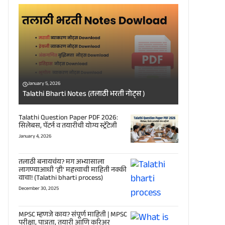
January 5, 2026
Talathi Bharti Notes (तलाठी भरती नोट्स )
Talathi Question Paper PDF 2026:
सिलेबस, पॅटर्न व तयारीची योग्य स्ट्रॅटेजी
January 4, 2026
तलाठी बनायचंय? मग अभ्यासाला
लागण्याआधी ‘ही’ महत्त्वाची माहिती नक्की
वाचा! (Talathi bharti process)
December 30, 2025
MPSC म्हणजे काय? संपूर्ण माहिती | MPSC
परीक्षा, पात्रता, तयारी आणि करिअर