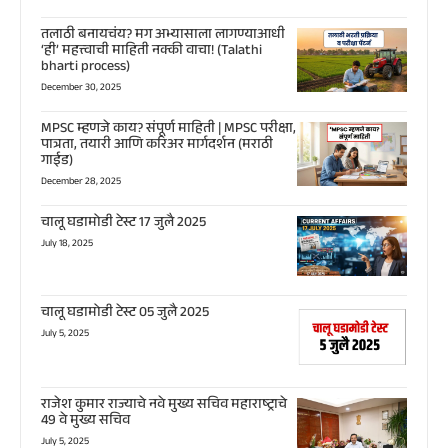
तलाठी बनायचंय? मग अभ्यासाला लागण्याआधी
‘ही’ महत्त्वाची माहिती नक्की वाचा! (Talathi
bharti process)
December 30, 2025
MPSC म्हणजे काय? संपूर्ण माहिती | MPSC परीक्षा,
पात्रता, तयारी आणि करिअर मार्गदर्शन (मराठी
गाईड)
December 28, 2025
चालू घडामोडी टेस्ट 17 जुलै 2025
July 18, 2025
चालू घडामोडी टेस्ट 05 जुलै 2025
July 5, 2025
राजेश कुमार राज्याचे नवे मुख्य सचिव महाराष्ट्राचे
49 वे मुख्य सचिव
July 5, 2025