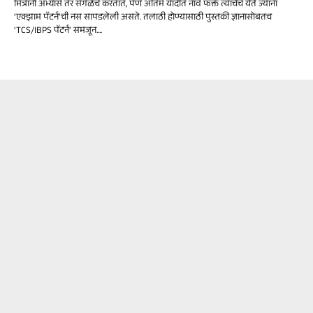
मित्रांनो अभ्यास तर सगळेच करतात, पण अंतिम यादीत नाव फक्त त्यांचेच येते ज्यांना
‘एक्झाम पॅटर्न’ची नस सापडलेली असते. तलाठी होण्यासाठी पुस्तकी ज्ञानासोबतच
‘TCS/IBPS पॅटर्न’ समजून....